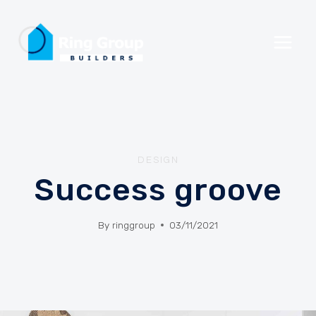
Skip
to
content
DESIGN
Success groove
By
ringgroup
03/11/2021